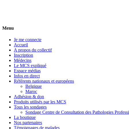
FRANCE MCS
Collectif Associatif Européen de la Sensibilité Chimique Multiple
Menu
Je me connecte
Accueil
A propos du collectif
Inscription
Médecins
Le MCS expliqué
Espace médias
Infos en direct
Référents nationaux et européens
Belgique
Maroc
Adhésion & don
Produits utilisés par les MCS
Tous les sondages
Sondage Centre de Consultation des Pathologies Profess
La boutique
Nos partenaires
Témoignages de malades