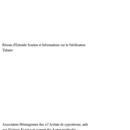
Réseau d'Entraide Soutien et Informations sur la Stérilisation
Tubaire
Association Méningiomes dus à l’Acétate de cyprotérone, aide
aux Victimes Et prise en compte des Autres molécules