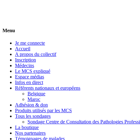
FRANCE MCS
Collectif Associatif Européen de la Sensibilité Chimique Multiple
Menu
Je me connecte
Accueil
A propos du collectif
Inscription
Médecins
Le MCS expliqué
Espace médias
Infos en direct
Référents nationaux et européens
Belgique
Maroc
Adhésion & don
Produits utilisés par les MCS
Tous les sondages
Sondage Centre de Consultation des Pathologies Profess
La boutique
Nos partenaires
Témoignages de malades