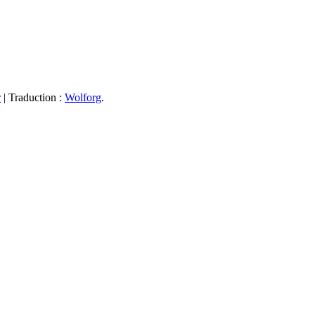
r
| Traduction :
Wolforg
.